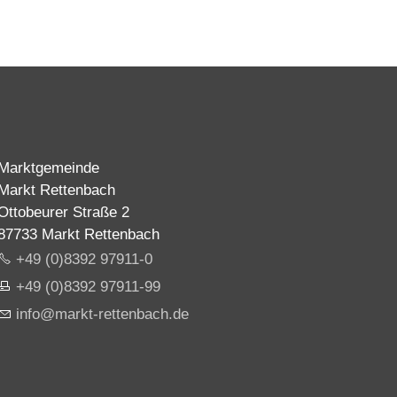
Marktgemeinde
Markt Rettenbach
Ottobeurer Straße 2
87733 Markt Rettenbach
+49 (0)8392 97911-0
+49 (0)8392 97911-99
nf
m
rkt-r
tt
nb
ch
d