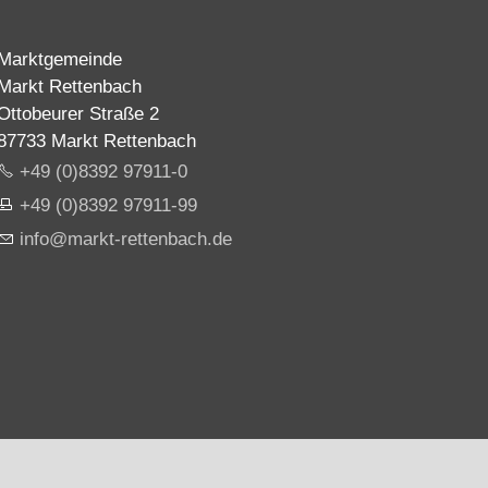
Marktgemeinde
Markt Rettenbach
Ottobeurer Straße 2
87733 Markt Rettenbach
+49 (0)8392 97911-0
+49 (0)8392 97911-99
nf
m
rkt-r
tt
nb
ch
d