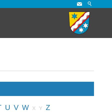
T
U
V
W
Z
X
Y