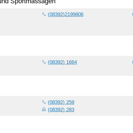
und Sportmassagen
(08392)2199806
(08392) 1664
(08392) 259
(08392) 283