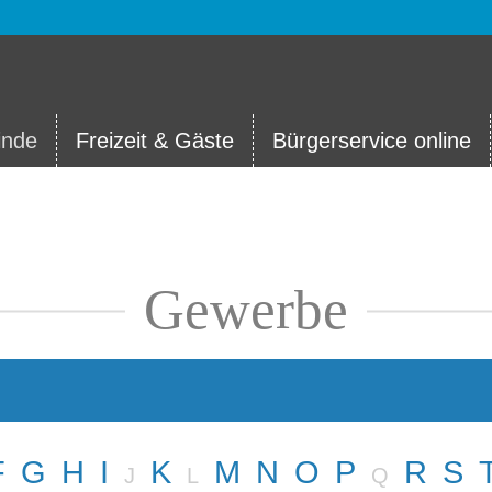
nde
Freizeit & Gäste
Bürgerservice online
Gewerbe
F
G
H
I
K
M
N
O
P
R
S
J
L
Q