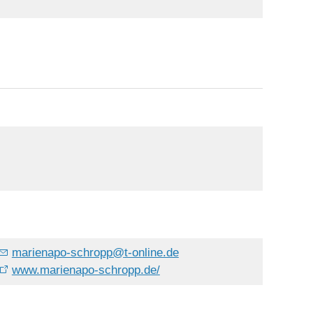
marienapo-schropp
@
t-online.de
www.marienapo-schropp.de/