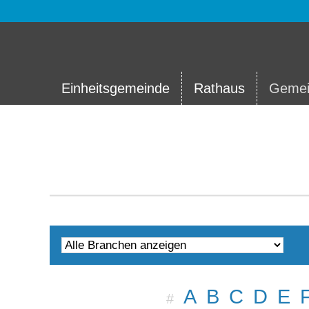
Einheitsgemeinde
Rathaus
Gemei
A
B
C
D
E
#