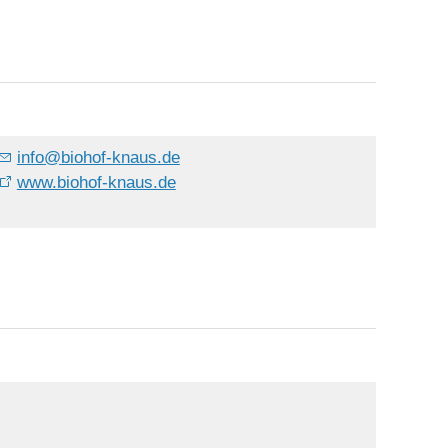
info
@
biohof-knaus.de
www.biohof-knaus.de