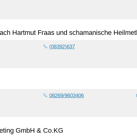
 nach Hartmut Fraas und schamanische Heilme
(08392)637
08269/9603406
keting GmbH & Co.KG