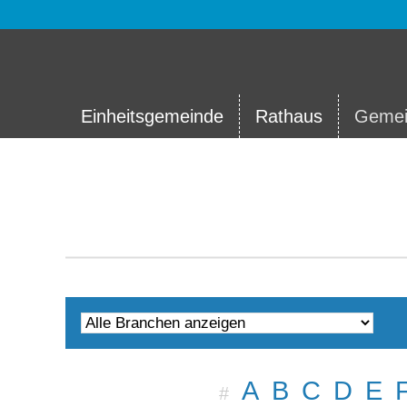
Einheitsgemeinde
Rathaus
Gemei
A
B
C
D
E
#