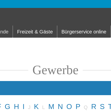
nde
Freizeit & Gäste
Bürgerservice online
Gewerbe
F
G
H
I
K
M
N
O
P
R
S
J
L
Q