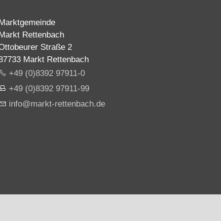
Marktgemeinde
Markt Rettenbach
Ottobeurer Straße 2
87733 Markt Rettenbach
+49 (0)8392 97911-0
+49 (0)8392 97911-99
nf
m
rkt-r
tt
nb
ch
d