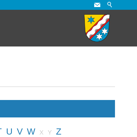
T
U
V
W
Z
X
Y