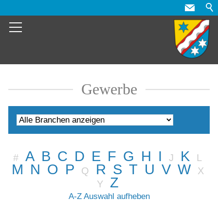
Gewerbe
A
B
C
D
E
F
G
H
I
K
#
J
L
M
N
O
P
R
S
T
U
V
W
Q
X
Z
Y
A-Z Auswahl aufheben