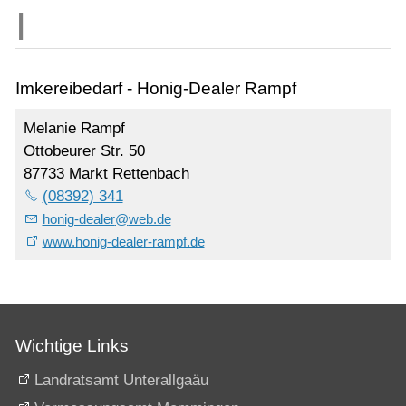
Imkereibedarf - Honig-Dealer Rampf
Melanie Rampf
Ottobeurer Str. 50
87733 Markt Rettenbach
(08392) 341
honig-dealer
@
web.de
www.honig-dealer-rampf.de
Wichtige Links
Landratsamt Unterallgaäu